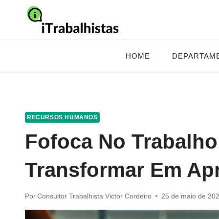
Pular
para
o
Conteúdo
HOME
DEPARTAM
RECURSOS HUMANOS
Fofoca No Trabalho
Transformar Em Ap
Por
Consultor Trabalhista Victor Cordeiro
25 de maio de 20