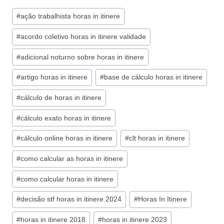
Tags
#
ação trabalhista horas in itinere
do
#
acordo coletivo horas in itinere validade
Post:
#
adicional noturno sobre horas in itinere
#
artigo horas in itinere
#
base de cálculo horas in itinere
#
cálculo de horas in itinere
#
cálculo exato horas in itinere
#
cálculo online horas in itinere
#
clt horas in itinere
#
como calcular as horas in itinere
#
como calcular horas in itinere
#
decisão stf horas in itinere 2024
#
Horas In Itinere
#
horas in itinere 2018
#
horas in itinere 2023