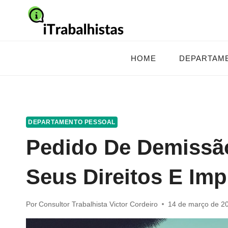
Pular
para
o
Conteúdo
HOME
DEPARTAM
DEPARTAMENTO PESSOAL
Pedido De Demissão
Seus Direitos E Imp
Por
Consultor Trabalhista Victor Cordeiro
14 de março de 2