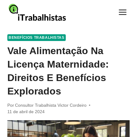
Pular
para
o
Conteúdo
BENEFÍCIOS TRABALHISTAS
Vale Alimentação Na
Licença Maternidade:
Direitos E Benefícios
Explorados
Por
Consultor Trabalhista Victor Cordeiro
11 de abril de 2024