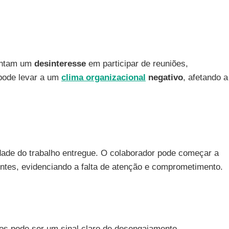
entam um
desinteresse
em participar de reuniões,
 pode levar a um
clima organizacional
negativo
, afetando a
idade do trabalho entregue. O colaborador pode começar a
entes, evidenciando a falta de atenção e comprometimento.
os pode ser um sinal claro de desengajamento.