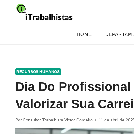
Pular
para
o
Conteúdo
HOME
DEPARTAM
RECURSOS HUMANOS
Dia Do Profissiona
Valorizar Sua Carre
Por
Consultor Trabalhista Victor Cordeiro
11 de abril de 202