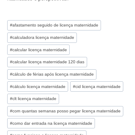
Tags
#
afastamento seguido de licença maternidade
do
#
calculadora licença maternidade
Post:
#
calcular licença maternidade
#
calcular licença maternidade 120 dias
#
cálculo de férias após licença maternidade
#
cálculo licença maternidade
#
cid licença maternidade
#
clt licença maternidade
#
com quantas semanas posso pegar licença maternidade
#
como dar entrada na licença maternidade