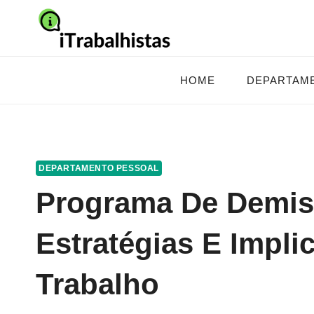
Pular
para
o
Conteúdo
HOME
DEPARTAM
DEPARTAMENTO PESSOAL
Programa De Demiss
Estratégias E Impl
Trabalho