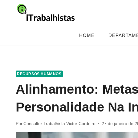
Pular
para
o
Conteúdo
HOME
DEPARTAM
RECURSOS HUMANOS
Alinhamento: Metas
Personalidade Na In
Por
Consultor Trabalhista Victor Cordeiro
27 de janeiro de 