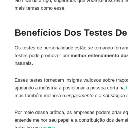
No final do artigo, sugerimos que você se inscreva n
mais temas como esse.
Benefícios Dos Testes De
Os testes de personalidade estão se tornando ferra
testes pode promover um
melhor entendimento dos
naturais.
Esses testes fornecem insights valiosos sobre traç
ajudando a indústria a posicionar a pessoa certa na
mas também melhora o
engajamento
e a
satisfação 
Por meio dessa prática, as empresas podem criar e
entende melhor seu papel e a contribuição dos demais
trabalho em
equipe
.