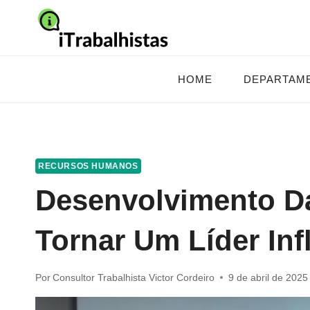
Pular
para
o
Conteúdo
HOME
DEPARTAM
RECURSOS HUMANOS
Desenvolvimento D
Tornar Um Líder Inf
Por
Consultor Trabalhista Victor Cordeiro
9 de abril de 2025